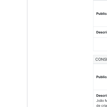
Public
Descri
CONS
Public
Descri
João M
de cri