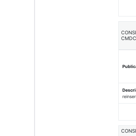
CONSELHO MUNICIPAL DOS DIREITOS DA CRIANÇA E DO ADOLESCENTE –
CMDCA
Public
Descri
reinse
CONS