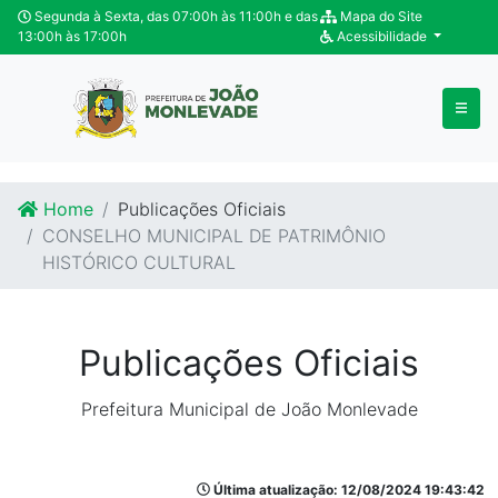
Ir para o conteúdo
Ir para o fim do conteúdo
Segunda à Sexta, das 07:00h às 11:00h e das
Mapa do Site
13:00h às 17:00h
Acessibilidade
Home
Publicações Oficiais
CONSELHO MUNICIPAL DE PATRIMÔNIO
HISTÓRICO CULTURAL
Publicações Oficiais
Prefeitura Municipal de João Monlevade
Última atualização: 12/08/2024 19:43:42