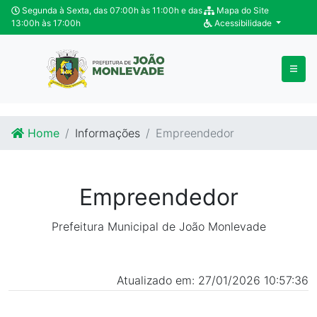
Ir para o conteúdo
Ir para o fim do conteúdo
Segunda à Sexta, das 07:00h às 11:00h e das
Mapa do Site
13:00h às 17:00h
Acessibilidade
Home
Informações
Empreendedor
Empreendedor
Prefeitura Municipal de João Monlevade
Atualizado em: 27/01/2026 10:57:36