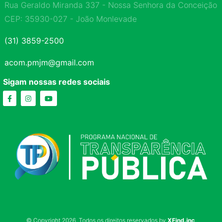
Rua Geraldo Miranda 337 - Nossa Senhora da Conceição
CEP: 35930-027 - João Monlevade
(31) 3859-2500
acom.pmjm@gmail.com
Sigam nossas redes sociais
© Copyright 2026, Todos os direitos reservados by
XFind.inc
.