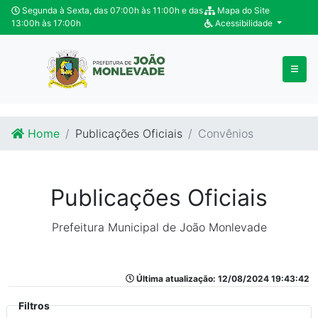
Ir para o conteúdo
Ir para o fim do conteúdo
Segunda à Sexta, das 07:00h às 11:00h e das
Mapa do Site
13:00h às 17:00h
Acessibilidade
Home
Publicações Oficiais
Convênios
Publicações Oficiais
Prefeitura Municipal de João Monlevade
Última atualização: 12/08/2024 19:43:42
Filtros