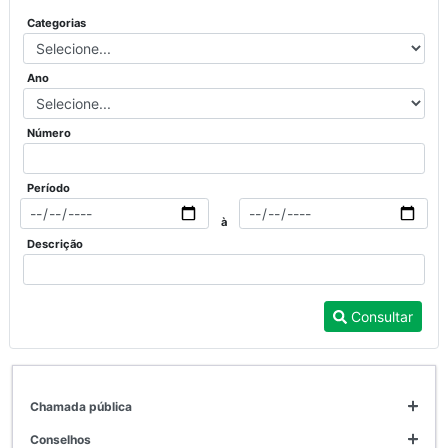
Categorias
Ano
Número
Período
à
Descrição
Consultar
chamada pública
conselhos