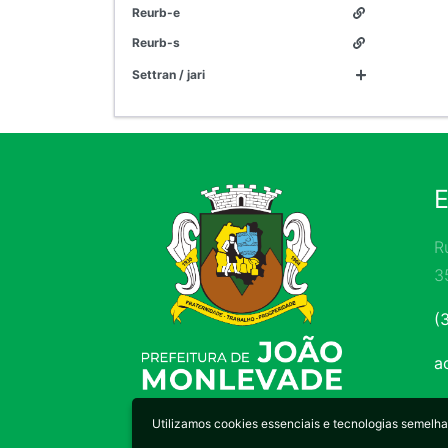
reurb-e
reurb-s
settran / jari
R
3
(
a
Utilizamos cookies essenciais e tecnologias semel