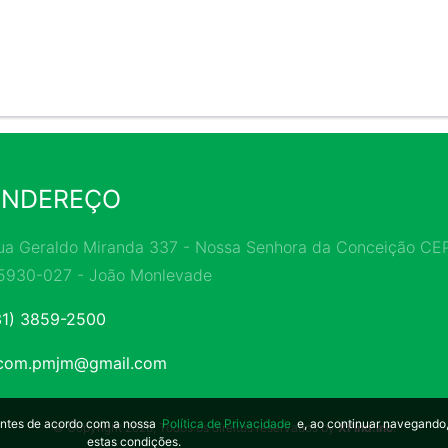
ENDEREÇO
ua Geraldo Miranda 337 - Nossa Senhora da Conceição CEP
5930-027 - João Monlevade
31) 3859-2500
com.pmjm@gmail.com
hantes de acordo com a nossa
Política de Privacidade
e, ao continuar navegando
© Copyright 2026, Todos os direitos reservados by
XFind.inc
.
estas condições.