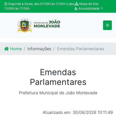
Ir para o conteúdo
Ir para o fim do conteúdo
Segunda à Sexta, das 07:00h às 11:00h e das
Mapa do Site
13:00h às 17:00h
Acessibilidade
Home
Informações
Emendas Parlamentares
Emendas
Parlamentares
Prefeitura Municipal de João Monlevade
Atualizado em: 30/06/2026 10:11:49