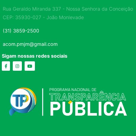
Rua Geraldo Miranda 337 - Nossa Senhora da Conceição
CEP: 35930-027 - João Monlevade
(31) 3859-2500
acom.pmjm@gmail.com
Sigam nossas redes sociais