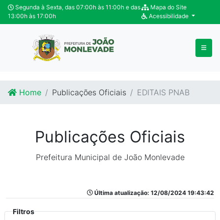
Ir para o conteúdo
Ir para o fim do conteúdo
Segunda à Sexta, das 07:00h às 11:00h e das
Mapa do Site
13:00h às 17:00h
Acessibilidade
Home
Publicações Oficiais
EDITAIS PNAB
Publicações Oficiais
Prefeitura Municipal de João Monlevade
Última atualização: 12/08/2024 19:43:42
Filtros