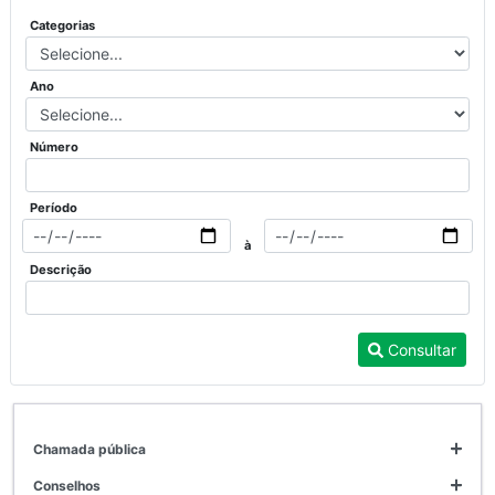
Categorias
Ano
Número
Período
à
Descrição
Consultar
chamada pública
conselhos