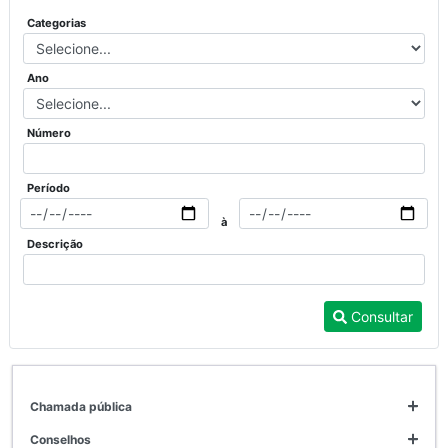
Categorias
Ano
Número
Período
à
Descrição
Consultar
chamada pública
conselhos