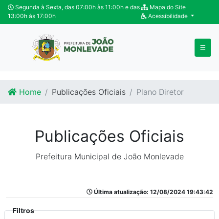
Ir para o conteúdo
Ir para o fim do conteúdo
Segunda à Sexta, das 07:00h às 11:00h e das
Mapa do Site
13:00h às 17:00h
Acessibilidade
Home
Publicações Oficiais
Plano Diretor
Publicações Oficiais
Prefeitura Municipal de João Monlevade
Última atualização: 12/08/2024 19:43:42
Filtros