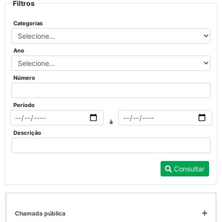
Filtros
Categorias
Ano
Número
Período
à
Descrição
Consultar
chamada pública