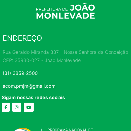
ENDEREÇO
Rua Geraldo Miranda 337 - Nossa Senhora da Conceição
CEP: 35930-027 - João Monlevade
(31) 3859-2500
acom.pmjm@gmail.com
Sigam nossas redes sociais