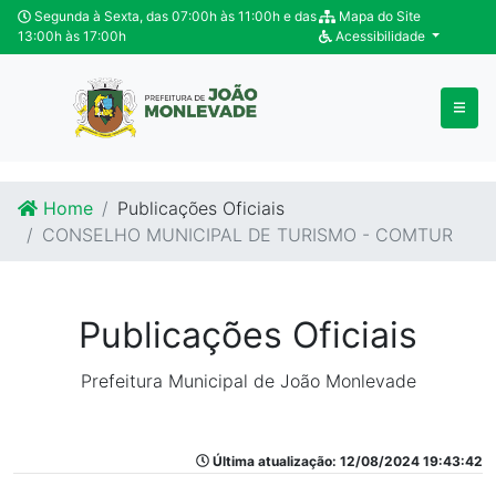
Ir para o conteúdo
Ir para o fim do conteúdo
Segunda à Sexta, das 07:00h às 11:00h e das
Mapa do Site
13:00h às 17:00h
Acessibilidade
Home
Publicações Oficiais
CONSELHO MUNICIPAL DE TURISMO - COMTUR
Publicações Oficiais
Prefeitura Municipal de João Monlevade
Última atualização: 12/08/2024 19:43:42