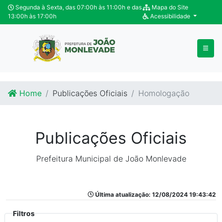
Ir para o conteúdo
Ir para o fim do conteúdo
Segunda à Sexta, das 07:00h às 11:00h e das
Mapa do Site
13:00h às 17:00h
Acessibilidade
Home
Publicações Oficiais
Homologação
Publicações Oficiais
Prefeitura Municipal de João Monlevade
Última atualização: 12/08/2024 19:43:42
Filtros