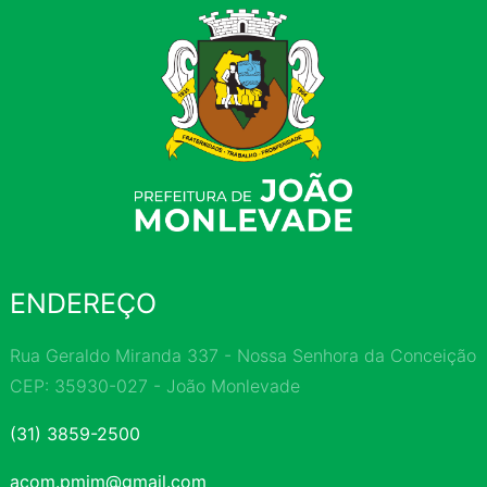
ENDEREÇO
Rua Geraldo Miranda 337 - Nossa Senhora da Conceição
CEP: 35930-027 - João Monlevade
(31) 3859-2500
acom.pmjm@gmail.com