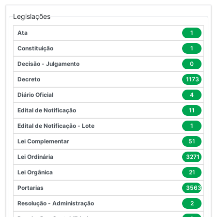
Legislações
Ata
1
Constituição
1
Decisão - Julgamento
0
Decreto
1173
Diário Oficial
4
Edital de Notificação
11
Edital de Notificação - Lote
1
Lei Complementar
51
Lei Ordinária
3271
Lei Orgânica
21
Portarias
3563
Resolução - Administração
2