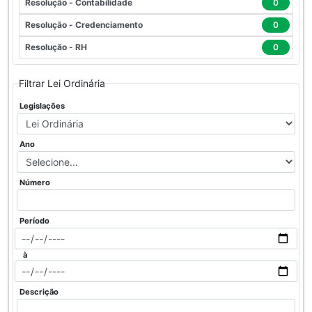
Resolução - Contabilidade
0
Resolução - Credenciamento
0
Resolução - RH
0
Filtrar Lei Ordinária
Legislações
Ano
Número
Período
à
Descrição