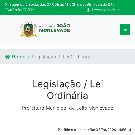
Ir para o conteúdo
Ir para o fim do conteúdo
Segunda à Sexta, das 07:00h às 11:00h e das
Mapa do Site
13:00h às 17:00h
Acessibilidade
Home
Legislação
Lei Ordinária
Legislação / Lei
Ordinária
Prefeitura Municipal de João Monlevade
Última atualização: 05/08/2026 14:56:13