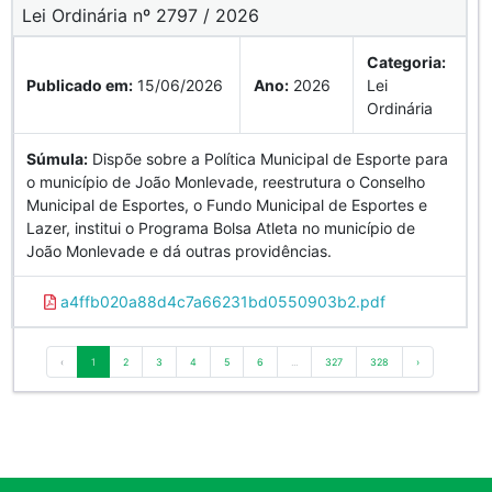
Lei Ordinária nº 2797 / 2026
Categoria:
Publicado em:
15/06/2026
Ano:
2026
Lei
Ordinária
Súmula:
Dispõe sobre a Política Municipal de Esporte para
o município de João Monlevade, reestrutura o Conselho
Municipal de Esportes, o Fundo Municipal de Esportes e
Lazer, institui o Programa Bolsa Atleta no município de
João Monlevade e dá outras providências.
a4ffb020a88d4c7a66231bd0550903b2.pdf
‹
1
2
3
4
5
6
...
327
328
›