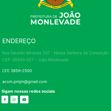
ENDEREÇO
Rua Geraldo Miranda 337 - Nossa Senhora da Conceição
CEP: 35930-027 - João Monlevade
(31) 3859-2500
acom.pmjm@gmail.com
Sigam nossas redes sociais