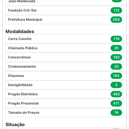
João Monlevade
Fundção Crê-Ser
112
Prefeitura Municipal
593
Modalidades
Carta Convite
179
Chamada Pública
25
Concorrência
182
Credenciamento
23
Dispensa
183
Inexigibilidade
3
Pregão Eletrônico
462
Pregão Presencial
611
Tomada de Preços
74
Situação