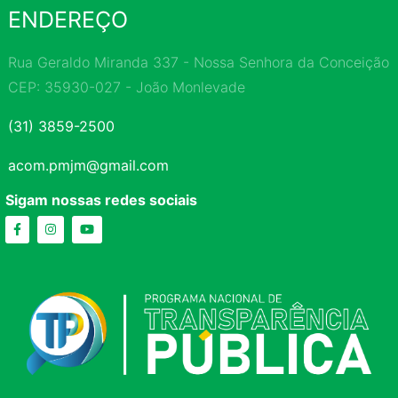
ENDEREÇO
Rua Geraldo Miranda 337 - Nossa Senhora da Conceição
CEP: 35930-027 - João Monlevade
(31) 3859-2500
acom.pmjm@gmail.com
Sigam nossas redes sociais