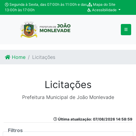
Ir para o conteúdo
Ir para o fim do conteúdo
Segunda à Sexta, das 07:00h às 11:00h e das
Mapa do Site
13:00h às 17:00h
Acessibilidade
Home
Licitações
Licitações
Prefeitura Municipal de João Monlevade
Última atualização: 07/08/2026 14:58:59
Filtros