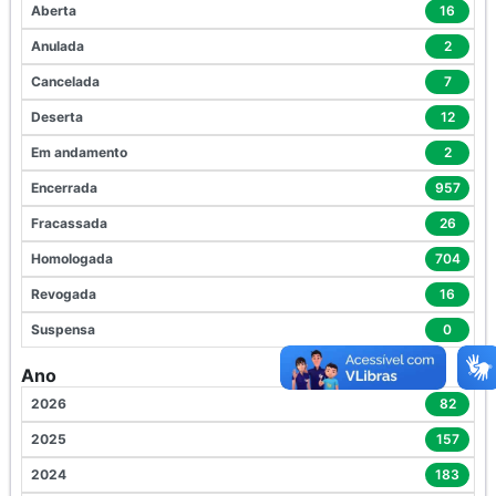
Aberta
16
Anulada
2
Cancelada
7
Deserta
12
Em andamento
2
Encerrada
957
Fracassada
26
Homologada
704
Revogada
16
Suspensa
0
Ano
2026
82
2025
157
2024
183