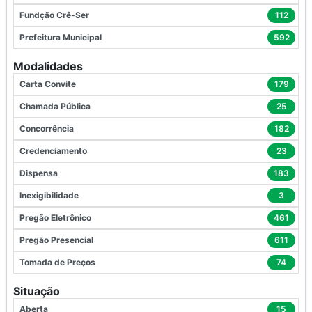
Fundção Crê-Ser
112
Prefeitura Municipal
592
Modalidades
Carta Convite
179
Chamada Pública
25
Concorrência
182
Credenciamento
23
Dispensa
183
Inexigibilidade
3
Pregão Eletrônico
461
Pregão Presencial
611
Tomada de Preços
74
Situação
Aberta
15