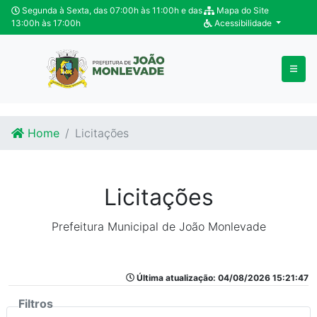
Ir para o conteúdo
Ir para o fim do conteúdo
Segunda à Sexta, das 07:00h às 11:00h e das
Mapa do Site
13:00h às 17:00h
Acessibilidade
Home
Licitações
Licitações
Prefeitura Municipal de João Monlevade
Última atualização: 04/08/2026 15:21:47
Filtros