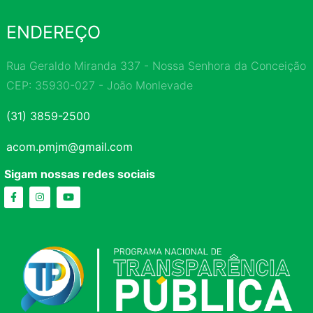
ENDEREÇO
Rua Geraldo Miranda 337 - Nossa Senhora da Conceição
CEP: 35930-027 - João Monlevade
(31) 3859-2500
acom.pmjm@gmail.com
Sigam nossas redes sociais