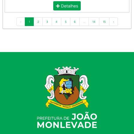
Detalhes
‹
1
2
3
4
5
6
...
14
15
›