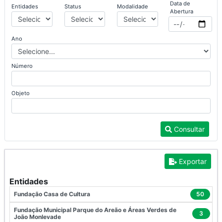
Data de
Entidades
Status
Modalidade
Abertura
Ano
Número
Objeto
Consultar
Exportar
Entidades
Fundação Casa de Cultura
50
Fundação Municipal Parque do Areão e Áreas Verdes de
3
João Monlevade