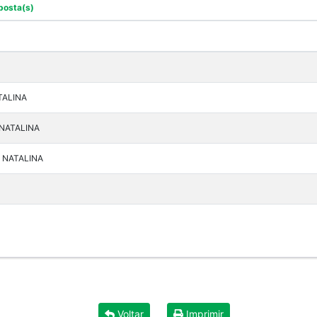
posta(s)
TALINA
 NATALINA
 NATALINA
Voltar
Imprimir