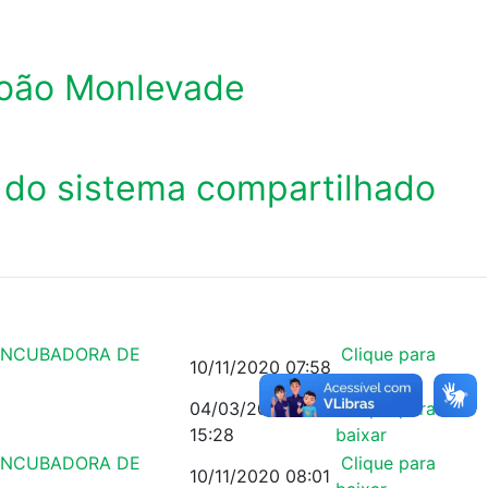
 João Monlevade
o do sistema compartilhado
 INCUBADORA DE
Clique para
10/11/2020 07:58
baixar
04/03/2020
Clique para
15:28
baixar
 INCUBADORA DE
Clique para
10/11/2020 08:01