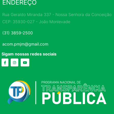
ENDEREÇO
Rua Geraldo Miranda 337 - Nossa Senhora da Conceição
CEP: 35930-027 - João Monlevade
(31) 3859-2500
acom.pmjm@gmail.com
Sigam nossas redes sociais