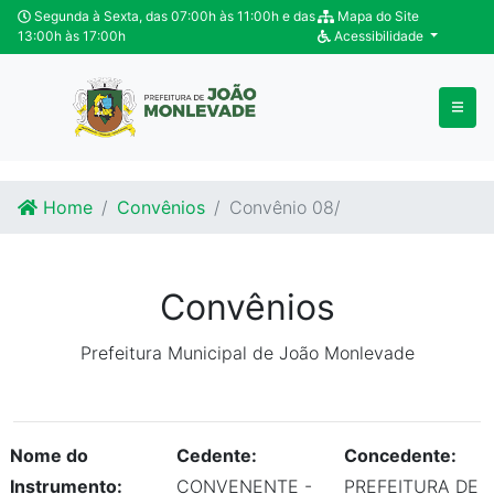
Ir para o conteúdo
Ir para o fim do conteúdo
Segunda à Sexta, das 07:00h às 11:00h e das
Mapa do Site
13:00h às 17:00h
Acessibilidade
Home
Convênios
Convênio 08/
Convênios
Prefeitura Municipal de João Monlevade
Nome do
Cedente:
Concedente:
Instrumento:
CONVENENTE -
PREFEITURA DE