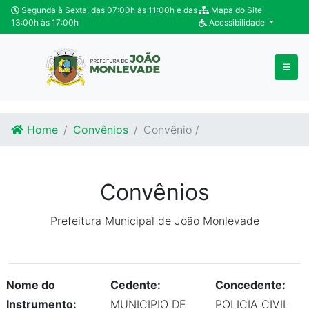
Ir para o conteúdo
Ir para o fim do conteúdo
Segunda à Sexta, das 07:00h às 11:00h e das
Mapa do Site
13:00h às 17:00h
Acessibilidade
Home
Convênios
Convênio /
Convênios
Prefeitura Municipal de João Monlevade
Nome do
Cedente:
Concedente:
Instrumento:
MUNICIPIO DE
POLICIA CIVIL