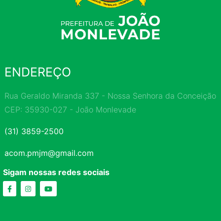
ENDEREÇO
Rua Geraldo Miranda 337 - Nossa Senhora da Conceição
CEP: 35930-027 - João Monlevade
(31) 3859-2500
acom.pmjm@gmail.com
Sigam nossas redes sociais