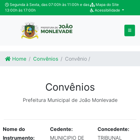
Ir para o conteúdo
Ir para o fim do conteúdo
Segunda à Sexta, das 07:00h às 11:00h e das
Mapa do Site
13:00h às 17:00h
Acessibilidade
Home
Convênios
Convênio /
Convênios
Prefeitura Municipal de João Monlevade
Nome do
Cedente:
Concedente:
Instrumento:
MUNICIPIO DE
TRIBUNAL