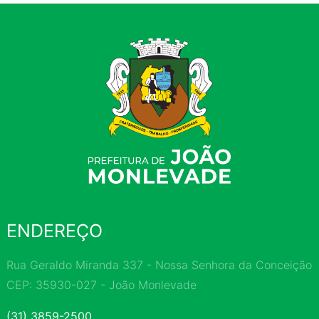
ENDEREÇO
Rua Geraldo Miranda 337 - Nossa Senhora da Conceição
CEP: 35930-027 - João Monlevade
(31) 3859-2500