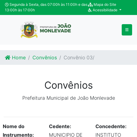
Ir para o conteúdo
Ir para o fim do conteúdo
Segunda à Sexta, das 07:00h às 11:00h e das
Mapa do Site
13:00h às 17:00h
Acessibilidade
Home
Convênios
Convênio 03/
Convênios
Prefeitura Municipal de João Monlevade
Nome do
Cedente:
Concedente:
Instrumento:
MUNICIPIO DE
INSTITUTO