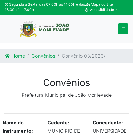
Ir para o conteúdo
Ir para o fim do conteúdo
Segunda à Sexta, das 07:00h às 11:00h e das
Mapa do Site
13:00h às 17:00h
Acessibilidade
Home
Convênios
Convênio 03/2023/
Convênios
Prefeitura Municipal de João Monlevade
Nome do
Cedente:
Concedente:
Instrumento:
MUNICIPIO DE
UNIVERSIDADE