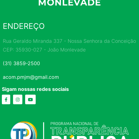
ENDEREÇO
Rua Geraldo Miranda 337 - Nossa Senhora da Conceição
CEP: 35930-027 - João Monlevade
(31) 3859-2500
acom.pmjm@gmail.com
Sigam nossas redes sociais