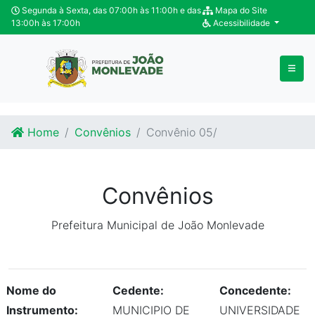
Ir para o conteúdo
Ir para o fim do conteúdo
Segunda à Sexta, das 07:00h às 11:00h e das
Mapa do Site
13:00h às 17:00h
Acessibilidade
Home
Convênios
Convênio 05/
Convênios
Prefeitura Municipal de João Monlevade
Nome do
Cedente:
Concedente:
Instrumento:
MUNICIPIO DE
UNIVERSIDADE