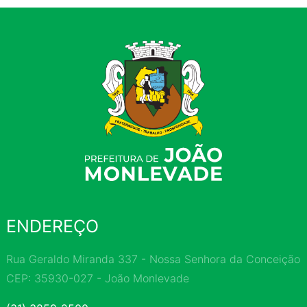
ENDEREÇO
Rua Geraldo Miranda 337 - Nossa Senhora da Conceição
CEP: 35930-027 - João Monlevade