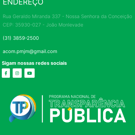
ENDEREÇO
Rua Geraldo Miranda 337 - Nossa Senhora da Conceição
CEP: 35930-027 - João Monlevade
(31) 3859-2500
acom.pmjm@gmail.com
Sigam nossas redes sociais