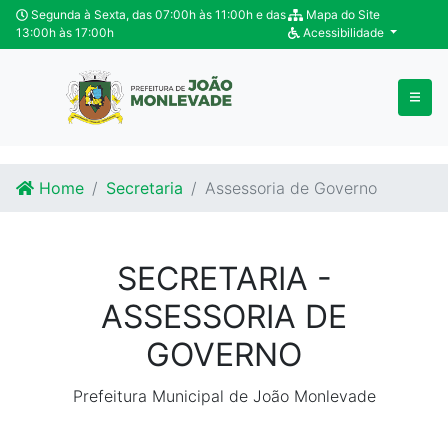
Ir para o conteúdo
Ir para o fim do conteúdo
Segunda à Sexta, das 07:00h às 11:00h e das
Mapa do Site
13:00h às 17:00h
Acessibilidade
Home
Secretaria
Assessoria de Governo
SECRETARIA -
ASSESSORIA DE
GOVERNO
Prefeitura Municipal de João Monlevade