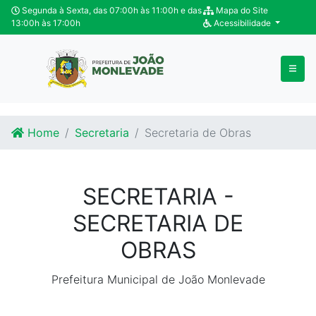
Ir para o conteúdo
Ir para o fim do conteúdo
Segunda à Sexta, das 07:00h às 11:00h e das
Mapa do Site
13:00h às 17:00h
Acessibilidade
Home
Secretaria
Secretaria de Obras
SECRETARIA -
SECRETARIA DE
OBRAS
Prefeitura Municipal de João Monlevade