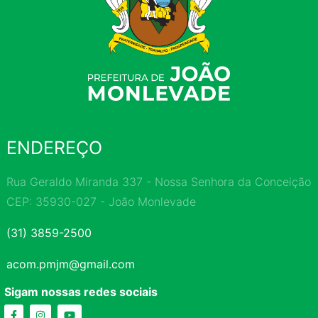
ENDEREÇO
Rua Geraldo Miranda 337 - Nossa Senhora da Conceição
CEP: 35930-027 - João Monlevade
(31) 3859-2500
acom.pmjm@gmail.com
Sigam nossas redes sociais