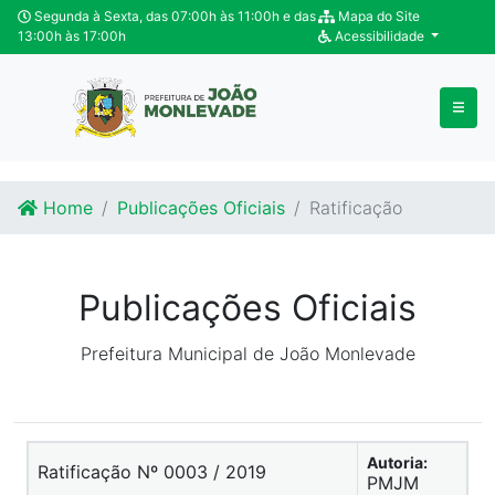
Ir para o conteúdo
Ir para o fim do conteúdo
Segunda à Sexta, das 07:00h às 11:00h e das
Mapa do Site
13:00h às 17:00h
Acessibilidade
Home
Publicações Oficiais
Ratificação
Publicações Oficiais
Prefeitura Municipal de João Monlevade
Autoria:
Ratificação Nº 0003 / 2019
PMJM