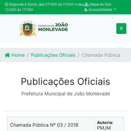
Ir para o conteúdo
Ir para o fim do conteúdo
Segunda à Sexta, das 07:00h às 11:00h e das
Mapa do Site
13:00h às 17:00h
Acessibilidade
Home
Publicações Oficiais
Chamada Pública
Publicações Oficiais
Prefeitura Municipal de João Monlevade
Autoria:
Chamada Pública Nº 03 / 2018
PMJM