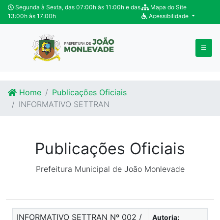
Ir para o conteúdo
Ir para o fim do conteúdo
Segunda à Sexta, das 07:00h às 11:00h e das
Mapa do Site
13:00h às 17:00h
Acessibilidade
Home
Publicações Oficiais
INFORMATIVO SETTRAN
Publicações Oficiais
Prefeitura Municipal de João Monlevade
INFORMATIVO SETTRAN Nº 002 /
Autoria: