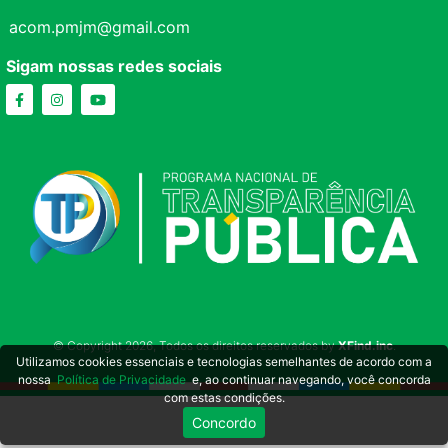
acom.pmjm@gmail.com
Sigam nossas redes sociais
© Copyright 2026, Todos os direitos reservados by
XFind.inc
.
Utilizamos cookies essenciais e tecnologias semelhantes de acordo com a
nossa
Política de Privacidade
e, ao continuar navegando, você concorda
com estas condições.
Concordo