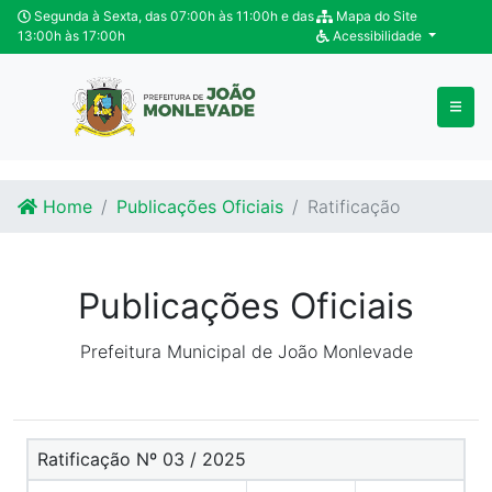
Ir para o conteúdo
Ir para o fim do conteúdo
Segunda à Sexta, das 07:00h às 11:00h e das
Mapa do Site
13:00h às 17:00h
Acessibilidade
Home
Publicações Oficiais
Ratificação
Publicações Oficiais
Prefeitura Municipal de João Monlevade
Ratificação Nº 03 / 2025