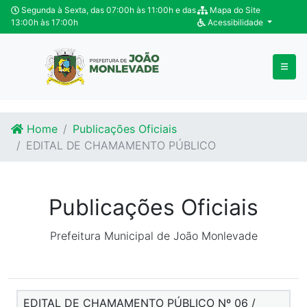
Ir para o conteúdo
Ir para o fim do conteúdo
Segunda à Sexta, das 07:00h às 11:00h e das
Mapa do Site
13:00h às 17:00h
Acessibilidade
Home
Publicações Oficiais
EDITAL DE CHAMAMENTO PÚBLICO
Publicações Oficiais
Prefeitura Municipal de João Monlevade
EDITAL DE CHAMAMENTO PÚBLICO Nº 06 /