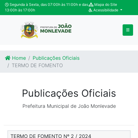
Ir para o conteúdo
Ir para o fim do conteúdo
Segunda à Sexta, das 07:00h às 11:00h e das
Mapa do Site
13:00h às 17:00h
Acessibilidade
Home
Publicações Oficiais
TERMO DE FOMENTO
Publicações Oficiais
Prefeitura Municipal de João Monlevade
TERMO DE FOMENTO Nº 2 / 2024