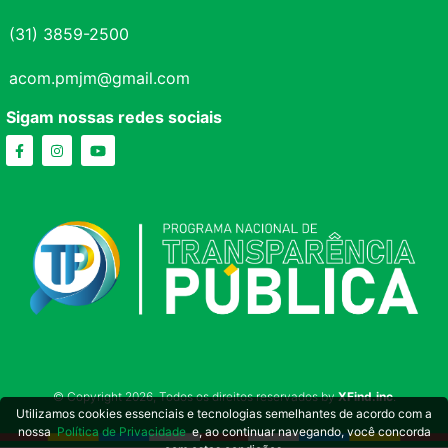
(31) 3859-2500
acom.pmjm@gmail.com
Sigam nossas redes sociais
© Copyright 2026, Todos os direitos reservados by
XFind.inc
.
Utilizamos cookies essenciais e tecnologias semelhantes de acordo com a
nossa
Política de Privacidade
e, ao continuar navegando, você concorda