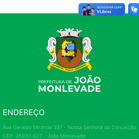
ENDEREÇO
Rua Geraldo Miranda 337 - Nossa Senhora da Conceição
CEP: 35930-027 - João Monlevade