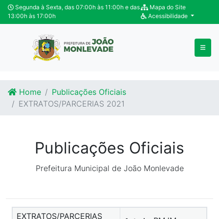
Ir para o conteúdo
Ir para o fim do conteúdo
Segunda à Sexta, das 07:00h às 11:00h e das
Mapa do Site
13:00h às 17:00h
Acessibilidade
Home
Publicações Oficiais
EXTRATOS/PARCERIAS 2021
Publicações Oficiais
Prefeitura Municipal de João Monlevade
EXTRATOS/PARCERIAS