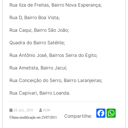
Rua Ilza de Freitas, Bairro Nova Esperança;
Rua D, Bairro Boa Vista;
Rua Caqui, Bairro São João;
Quadra do Bairro Satélite;
Rua Antônio José, Bairros Serra do Egito;
Rua Ametista, Bairro Jacuí;
Rua Conceição do Serro, Bairro Laranjeiras;
Rua Capivari, Bairro Loanda.
25 JUL, 2011
POR:
F
W
a
h
Compartilhe:
Última modificação em 25/07/2011
c
a
e
t