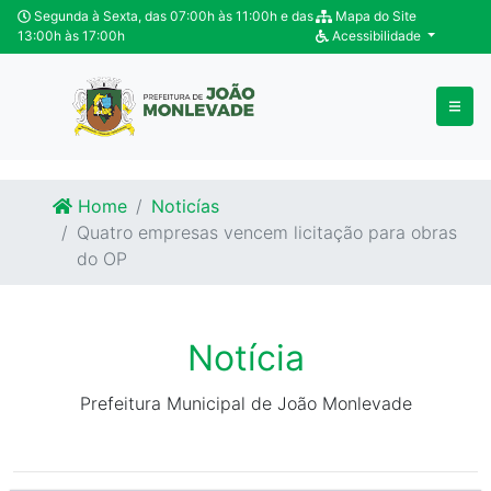
Ir para o conteúdo
Ir para o fim do conteúdo
Segunda à Sexta, das 07:00h às 11:00h e das
Mapa do Site
13:00h às 17:00h
Acessibilidade
Home
Noticías
Quatro empresas vencem licitação para obras
do OP
Notícia
Prefeitura Municipal de João Monlevade