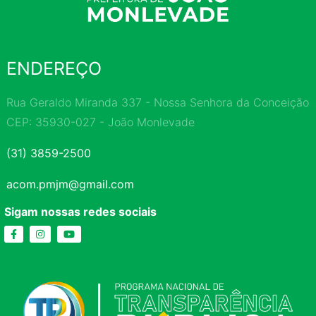
ENDEREÇO
Rua Geraldo Miranda 337 - Nossa Senhora da Conceição
CEP: 35930-027 - João Monlevade
(31) 3859-2500
acom.pmjm@gmail.com
Sigam nossas redes sociais