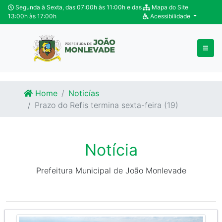
Ir para o conteúdo
Ir para o fim do conteúdo
Segunda à Sexta, das 07:00h às 11:00h e das
Mapa do Site
13:00h às 17:00h
Acessibilidade
Home
Noticías
Prazo do Refis termina sexta-feira (19)
Notícia
Prefeitura Municipal de João Monlevade