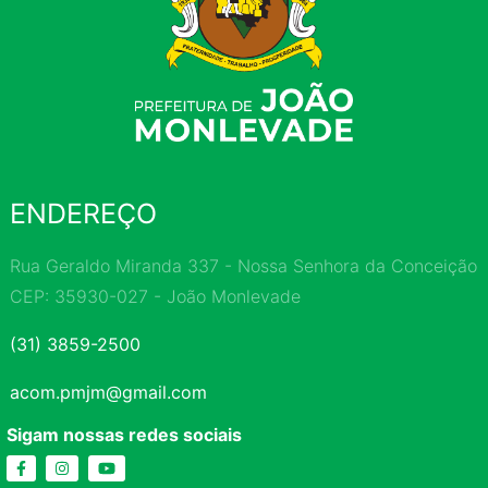
ENDEREÇO
Rua Geraldo Miranda 337 - Nossa Senhora da Conceição
CEP: 35930-027 - João Monlevade
(31) 3859-2500
acom.pmjm@gmail.com
Sigam nossas redes sociais