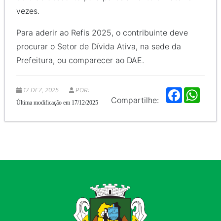
vezes.
Para aderir ao Refis 2025, o contribuinte deve
procurar o Setor de Dívida Ativa, na sede da
Prefeitura, ou comparecer ao DAE.
17 DEZ, 2025
POR:
F
W
a
h
Compartilhe:
Última modificação em 17/12/2025
c
a
e
t
b
s
o
A
o
p
k
p