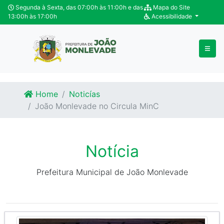
Ir para o conteúdo
Ir para o fim do conteúdo
Segunda à Sexta, das 07:00h às 11:00h e das
Mapa do Site
13:00h às 17:00h
Acessibilidade
Home
Noticías
João Monlevade no Circula MinC
Notícia
Prefeitura Municipal de João Monlevade