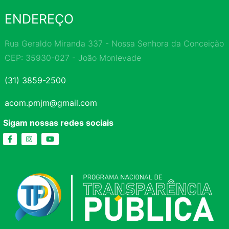
ENDEREÇO
Rua Geraldo Miranda 337 - Nossa Senhora da Conceição
CEP: 35930-027 - João Monlevade
(31) 3859-2500
acom.pmjm@gmail.com
Sigam nossas redes sociais