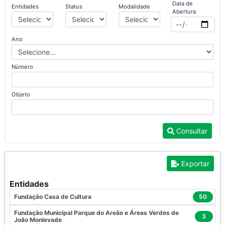
Data de
Entidades
Status
Modalidade
Abertura
Ano
Número
Objeto
Consultar
Exportar
Entidades
Fundação Casa de Cultura
50
Fundação Municipal Parque do Areão e Áreas Verdes de
3
João Monlevade