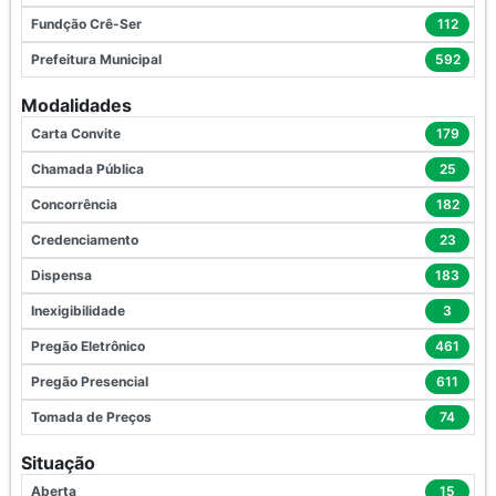
Fundção Crê-Ser
112
Prefeitura Municipal
592
Modalidades
Carta Convite
179
Chamada Pública
25
Concorrência
182
Credenciamento
23
Dispensa
183
Inexigibilidade
3
Pregão Eletrônico
461
Pregão Presencial
611
Tomada de Preços
74
Situação
Aberta
15