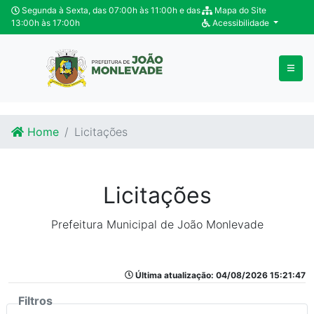
Ir para o conteúdo
Ir para o fim do conteúdo
Segunda à Sexta, das 07:00h às 11:00h e das
Mapa do Site
13:00h às 17:00h
Acessibilidade
Home
Licitações
Licitações
Prefeitura Municipal de João Monlevade
Última atualização: 04/08/2026 15:21:47
Filtros