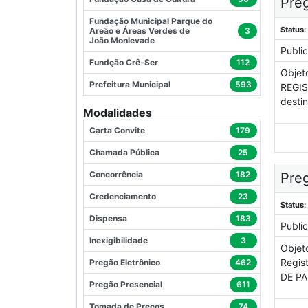
Preg
Fundação Municipal Parque do
Status:
Areão e Áreas Verdes de
3
João Monlevade
Publi
Fundção Crê-Ser
112
Objet
Prefeitura Municipal
593
REGI
desti
Modalidades
Carta Convite
179
Chamada Pública
25
Concorrência
182
Preg
Credenciamento
23
Status:
Dispensa
183
Publi
Inexigibilidade
3
Objet
Regis
Pregão Eletrônico
462
DE PA
Pregão Presencial
611
Tomada de Preços
74