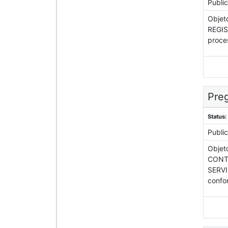
Publi
Objet
REGIS
proce
Preg
Status:
Publi
Objet
CONT
SERVI
confor