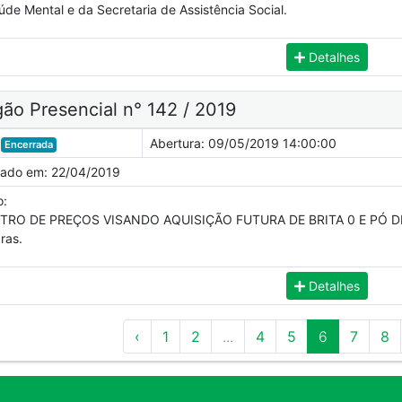
úde Mental e da Secretaria de Assistência Social.
Detalhes
ão Presencial n° 142 / 2019
Abertura:
09/05/2019 14:00:00
Encerrada
cado em:
22/04/2019
o:
TRO DE PREÇOS VISANDO AQUISIÇÃO FUTURA DE BRITA 0 E PÓ DE P
ras.
Detalhes
‹
1
2
...
4
5
6
7
8