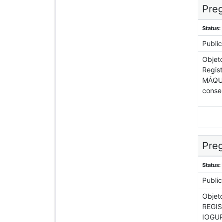
Preg
Status:
Publi
Objet
Regis
MÁQUI
conse
Preg
Status:
Publi
Objet
REGIS
IOGUR