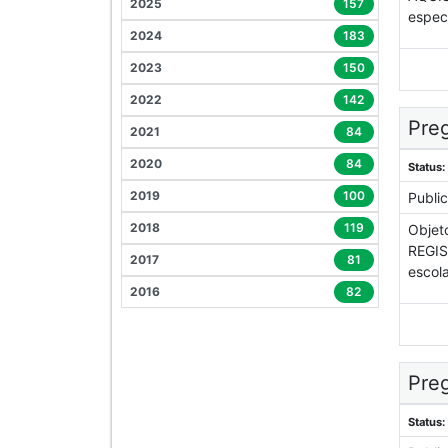
2025
157
espec
2024
183
2023
150
2022
142
Preg
2021
84
2020
84
Status:
2019
100
Publi
2018
119
Objet
REGIS
2017
81
escola
2016
82
Preg
Status: