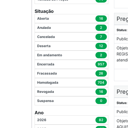
Situação
Preg
Aberta
16
Anulada
2
Status:
Cancelada
7
Publi
Deserta
12
Objet
REGIS
Em andamento
2
atend
Encerrada
957
Fracassada
26
Homologada
704
Preg
Revogada
16
Suspensa
0
Status:
Publi
Ano
2026
82
Objet
AQUIS