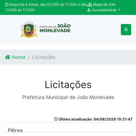
Ir para o conteúdo
Ir para o fim do conteúdo
Segunda à Sexta, das 07:00h às 11:00h e das
Mapa do Site
13:00h às 17:00h
Acessibilidade
Home
Licitações
Licitações
Prefeitura Municipal de João Monlevade
Última atualização: 04/08/2026 15:21:47
Filtros