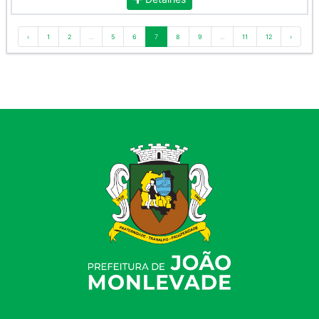
‹
1
2
...
5
6
7
8
9
...
11
12
›