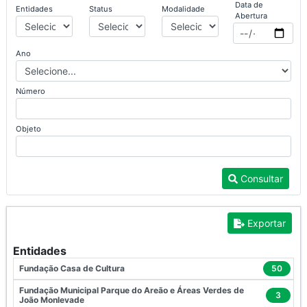
Data de
Entidades
Status
Modalidade
Abertura
Ano
Número
Objeto
Consultar
Exportar
Entidades
Fundação Casa de Cultura
50
Fundação Municipal Parque do Areão e Áreas Verdes de
3
João Monlevade