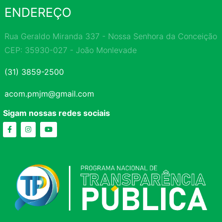
ENDEREÇO
Rua Geraldo Miranda 337 - Nossa Senhora da Conceição
CEP: 35930-027 - João Monlevade
(31) 3859-2500
acom.pmjm@gmail.com
Sigam nossas redes sociais