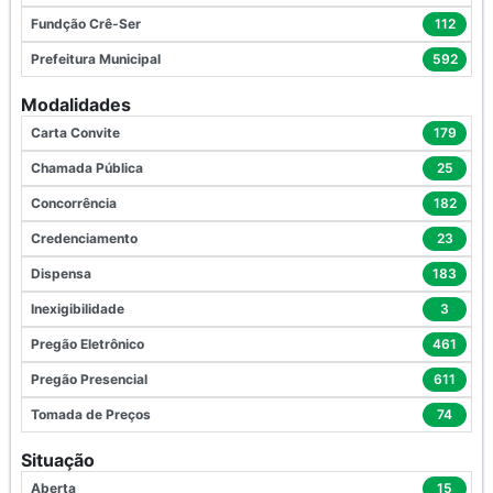
Fundção Crê-Ser
112
Prefeitura Municipal
592
Modalidades
Carta Convite
179
Chamada Pública
25
Concorrência
182
Credenciamento
23
Dispensa
183
Inexigibilidade
3
Pregão Eletrônico
461
Pregão Presencial
611
Tomada de Preços
74
Situação
Aberta
15