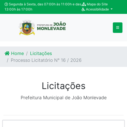
Ir para o conteúdo
Ir para o fim do conteúdo
Segunda à Sexta, das 07:00h às 11:00h e das
Mapa do Site
13:00h às 17:00h
Acessibilidade
Home
Licitações
Processo Licitatório N° 16 / 2026
Licitações
Prefeitura Municipal de João Monlevade