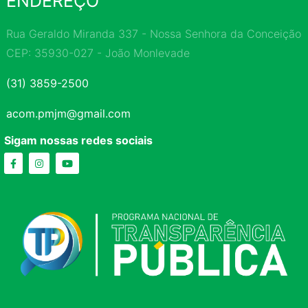
ENDEREÇO
Rua Geraldo Miranda 337 - Nossa Senhora da Conceição
CEP: 35930-027 - João Monlevade
(31) 3859-2500
acom.pmjm@gmail.com
Sigam nossas redes sociais