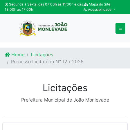
Ir para o conteúdo
Ir para o fim do conteúdo
Segunda à Sexta, das 07:00h às 11:00h e das
Mapa do Site
13:00h às 17:00h
Acessibilidade
Home
Licitações
Processo Licitatório N° 12 / 2026
Licitações
Prefeitura Municipal de João Monlevade