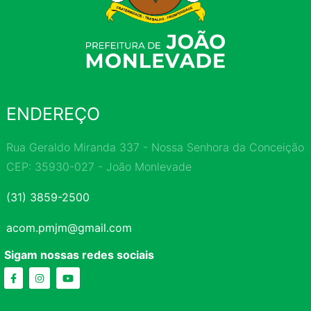
ENDEREÇO
Rua Geraldo Miranda 337 - Nossa Senhora da Conceição
CEP: 35930-027 - João Monlevade
(31) 3859-2500
acom.pmjm@gmail.com
Sigam nossas redes sociais