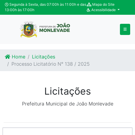
Ir para o conteúdo
Ir para o fim do conteúdo
Segunda à Sexta, das 07:00h às 11:00h e das
Mapa do Site
13:00h às 17:00h
Acessibilidade
Home
Licitações
Processo Licitatório N° 138 / 2025
Licitações
Prefeitura Municipal de João Monlevade