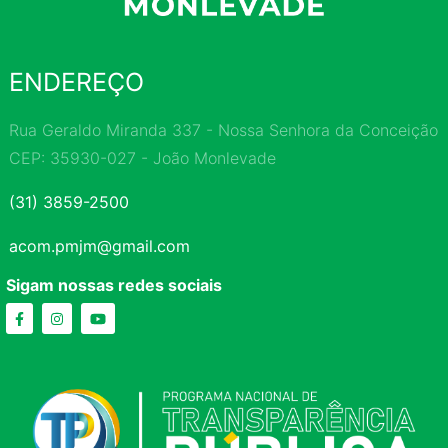
ENDEREÇO
Rua Geraldo Miranda 337 - Nossa Senhora da Conceição
CEP: 35930-027 - João Monlevade
(31) 3859-2500
acom.pmjm@gmail.com
Sigam nossas redes sociais