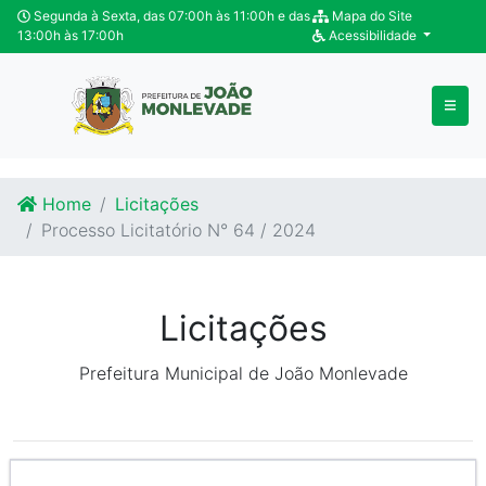
Ir para o conteúdo
Ir para o fim do conteúdo
Segunda à Sexta, das 07:00h às 11:00h e das
Mapa do Site
13:00h às 17:00h
Acessibilidade
Home
Licitações
Processo Licitatório N° 64 / 2024
Licitações
Prefeitura Municipal de João Monlevade