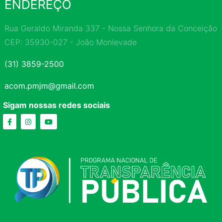
ENDEREÇO
Rua Geraldo Miranda 337 - Nossa Senhora da Conceição
CEP: 35930-027 - João Monlevade
(31) 3859-2500
acom.pmjm@gmail.com
Sigam nossas redes sociais