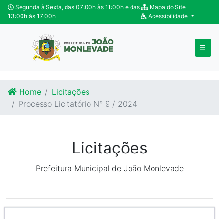
Ir para o conteúdo
Ir para o fim do conteúdo
Segunda à Sexta, das 07:00h às 11:00h e das
Mapa do Site
13:00h às 17:00h
Acessibilidade
Home
Licitações
Processo Licitatório N° 9 / 2024
Licitações
Prefeitura Municipal de João Monlevade