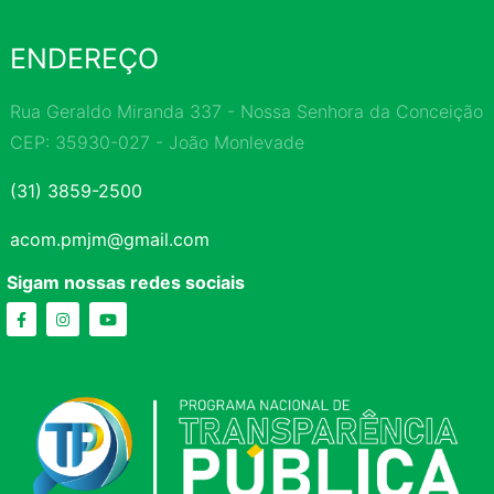
ENDEREÇO
Rua Geraldo Miranda 337 - Nossa Senhora da Conceição
CEP: 35930-027 - João Monlevade
(31) 3859-2500
acom.pmjm@gmail.com
Sigam nossas redes sociais