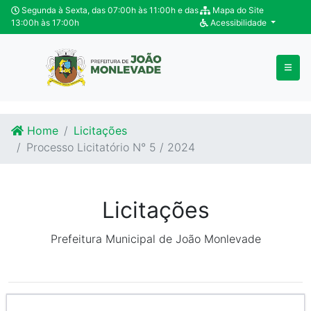
Ir para o conteúdo
Ir para o fim do conteúdo
Segunda à Sexta, das 07:00h às 11:00h e das
Mapa do Site
13:00h às 17:00h
Acessibilidade
Home
Licitações
Processo Licitatório N° 5 / 2024
Licitações
Prefeitura Municipal de João Monlevade