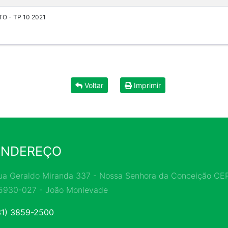
O - TP 10 2021
Voltar
Imprimir
ENDEREÇO
ua Geraldo Miranda 337 - Nossa Senhora da Conceição CEP
5930-027 - João Monlevade
31) 3859-2500