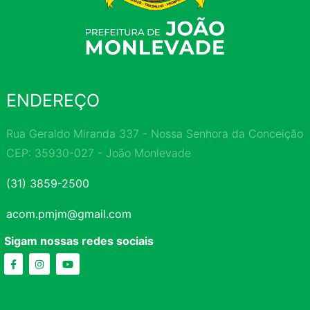
ENDEREÇO
Rua Geraldo Miranda 337 - Nossa Senhora da Conceição
CEP: 35930-027 - João Monlevade
(31) 3859-2500
acom.pmjm@gmail.com
Sigam nossas redes sociais