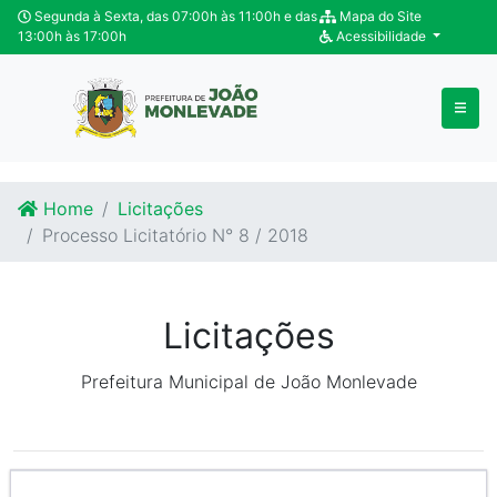
Ir para o conteúdo
Ir para o fim do conteúdo
Segunda à Sexta, das 07:00h às 11:00h e das
Mapa do Site
13:00h às 17:00h
Acessibilidade
Home
Licitações
Processo Licitatório N° 8 / 2018
Licitações
Prefeitura Municipal de João Monlevade