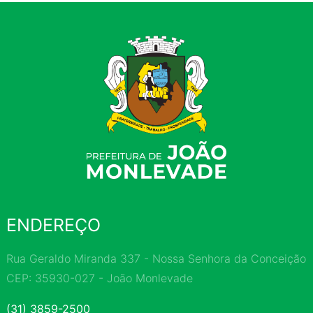
ENDEREÇO
Rua Geraldo Miranda 337 - Nossa Senhora da Conceição
CEP: 35930-027 - João Monlevade
(31) 3859-2500