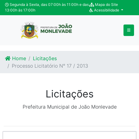
Ir para o conteúdo
Ir para o fim do conteúdo
Segunda à Sexta, das 07:00h às 11:00h e das
Mapa do Site
13:00h às 17:00h
Acessibilidade
Home
Licitações
Processo Licitatório N° 17 / 2013
Licitações
Prefeitura Municipal de João Monlevade