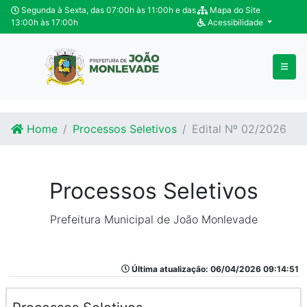
Ir para o conteúdo
Ir para o fim do conteúdo
Segunda à Sexta, das 07:00h às 11:00h e das
Mapa do Site
13:00h às 17:00h
Acessibilidade
Home
Processos Seletivos
Edital Nº 02/2026
Processos Seletivos
Prefeitura Municipal de João Monlevade
Última atualização: 06/04/2026 09:14:51