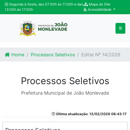
Ir para o conteúdo
Ir para o fim do conteúdo
Segunda à Sexta, das 07:00h às 11:00h e das
Mapa do Site
13:00h às 17:00h
Acessibilidade
Home
Processos Seletivos
Edital Nº 14/2026
Processos Seletivos
Prefeitura Municipal de João Monlevade
Última atualização: 12/02/2026 08:43:17