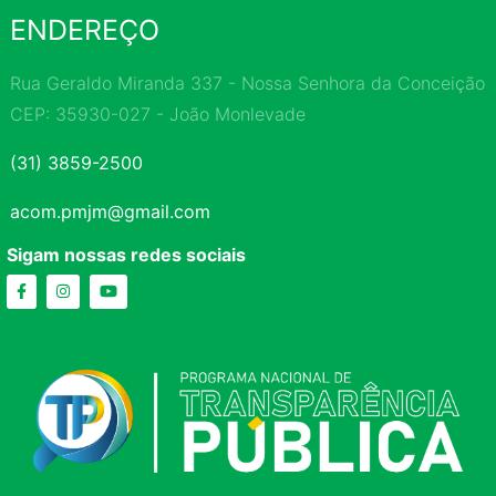
ENDEREÇO
Rua Geraldo Miranda 337 - Nossa Senhora da Conceição
CEP: 35930-027 - João Monlevade
(31) 3859-2500
acom.pmjm@gmail.com
Sigam nossas redes sociais